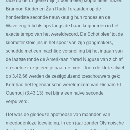
race op de Engelse mijl (1.609 meter) klopte alles: hazen
Brannon Kidder en Žan Rudolf draaiden op de
honderdste seconde nauwkeurig hun rondes en de
Wavelength-lichtstrips langs de baan knipperden in het
exacte tempo van het wereldrecord. De Schot bleef tot de
kilometer stoïcijns in het spoor van zijn gangmakers,
schudde met een machtige versnelling bij het ingaan van
de laatste ronde de Amerikaan Yared Nuguse van zich af
en snelde in zijn eentje naar de meet. Toen de klok stilviel
op 3.42,66 werden de zestigduizend toeschouwers gek:
Kerr had het legendarische wereldrecord van Hicham El
Guerrouj (3.43,13) met bijna een halve seconde
verpulverd.
Het was de glorieuze apotheose van maanden van
meedogenloze toewijding. In een jaar zonder Olympische