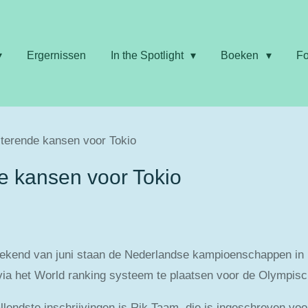
Ergernissen
In the Spotlight
Boeken
Fo
sterende kansen voor Tokio
de kansen voor Tokio
eekend van juni staan de Nederlandse kampioenschappen in B
via het World ranking systeem te plaatsen voor de Olympisc
lendste inschrijvingen is Rik Taam, die is ingeschreven voor