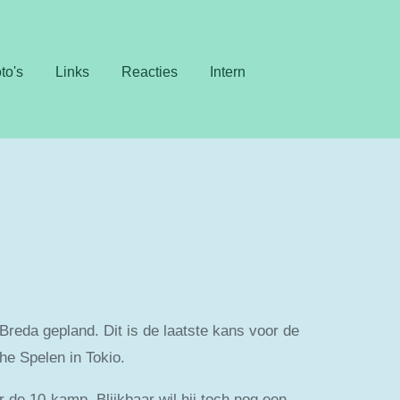
to's
Links
Reacties
Intern
reda gepland. Dit is de laatste kans voor de
he Spelen in Tokio.
 de 10-kamp. Blijkbaar wil hij toch nog een