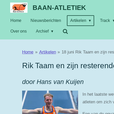
Ga
BAAN-ATLETIEK
direct
Home
Nieuwsberichten
Artikelen
Track
naar
de
Over ons
Archief
hoofdinhoud
Home
»
Artikelen
»
18 juni Rik Taam en zijn re
Rik Taam en zijn resteren
door Hans van Kuijen
In het laatste w
atleten om zich 
Een van de opval