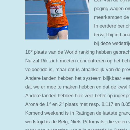
poging wagen om
meerkampen de t
In eerdere berich
terwijl hij in 
bij deze wedstri
e
18
plaats van de World ranking hebben gebracht
Nu zal Rik zich moeten concentreren op het beha
voldoende is, maar dat is afhankelijk van de pr
Andere landen hebben het systeem blijkbaar veel
dat we er mee te maken hebben en dat de kwalific
Andere landen hebben hier veel beter op ingesp
e
e
Arona de 1
en 2
plaats met resp. 8.117 en 8.0
Komend weekend is in Ratingen de laatste gran
wedstrijd is de Belg, Niels Pittomvils, die vele