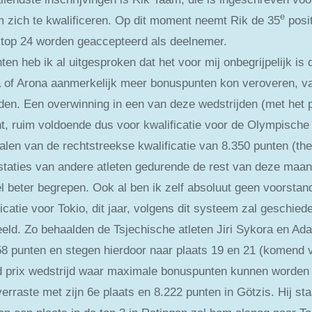
e
 zich te kwalificeren. Op dit moment neemt Rik de 35
posit
op 24 worden geaccepteerd als deelnemer.
ten heb ik al uitgesproken dat het voor mij onbegrijpelijk is 
Lana of Arona aanmerkelijk meer bonuspunten kon veroveren,
jden. Een overwinning in een van deze wedstrijden (met het 
, ruim voldoende dus voor kwalificatie voor de Olympische
len van de rechtstreekse kwalificatie van 8.350 punten (the
estaties van andere atleten gedurende de rest van deze maan
 beter begrepen. Ook al ben ik zelf absoluut geen voorstand
atie voor Tokio, dit jaar, volgens dit systeem zal geschiede
eeld. Zo behaalden de Tsjechische atleten Jiri Sykora en A
58 punten en stegen hierdoor naar plaats 19 en 21 (komend v
d prix wedstrijd waar maximale bonuspunten kunnen worden
n verraste met zijn 6e plaats en 8.222 punten in Götzis. Hij 