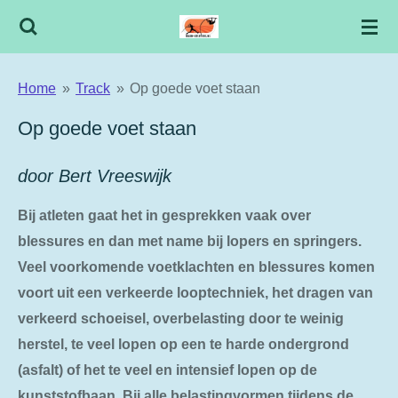
Ga
direct
naar
Home
»
Track
»
Op goede voet staan
de
hoofdinhoud
Op goede voet staan
door Bert Vreeswijk
Bij atleten gaat het in gesprekken vaak over
blessures en dan met name bij lopers en springers.
Veel voorkomende voetklachten en blessures komen
voort uit een verkeerde looptechniek, het dragen van
verkeerd schoeisel, overbelasting door te weinig
herstel, te veel lopen op een te harde ondergrond
(asfalt) of het te veel en intensief lopen op de
kunststofbaan. Bij alle belastingvormen tijdens de