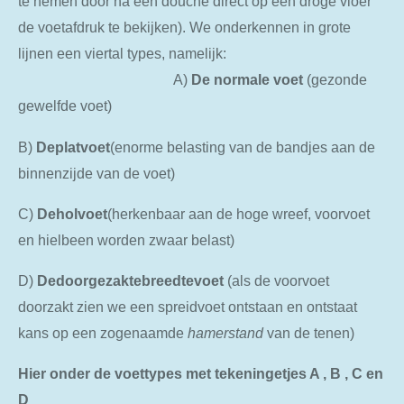
te nemen door na een douche direct op een droge vloer
de voetafdruk te bekijken). We onderkennen in grote
lijnen een viertal types, namelijk:
A)
De
normale
voet
(gezonde
gewelfde voet)
B)
De
platvoet
(enorme belasting van de bandjes aan de
binnenzijde van de voet)
C)
De
holvoet
(herkenbaar aan de hoge wreef, voorvoet
en hielbeen worden zwaar belast)
D)
De
doorgezakte
breedtevoet
(als de voorvoet
doorzakt zien we een spreidvoet ontstaan en ontstaat
kans op een zogenaamde
hamerstand
van de tenen)
Hier onder de voettypes met tekeningetjes A , B , C en
D