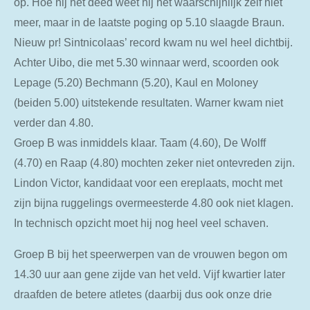
op. Hoe hij het deed weet hij het waarschijnlijk zelf niet
meer, maar in de laatste poging op 5.10 slaagde Braun.
Nieuw pr! Sintnicolaas’ record kwam nu wel heel dichtbij.
Achter Uibo, die met 5.30 winnaar werd, scoorden ook
Lepage (5.20) Bechmann (5.20), Kaul en Moloney
(beiden 5.00) uitstekende resultaten. Warner kwam niet
verder dan 4.80.
Groep B was inmiddels klaar. Taam (4.60), De Wolff
(4.70) en Raap (4.80) mochten zeker niet ontevreden zijn.
Lindon Victor, kandidaat voor een ereplaats, mocht met
zijn bijna ruggelings overmeesterde 4.80 ook niet klagen.
In technisch opzicht moet hij nog heel veel schaven.
Groep B bij het speerwerpen van de vrouwen begon om
14.30 uur aan gene zijde van het veld. Vijf kwartier later
draafden de betere atletes (daarbij dus ook onze drie