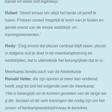
trainer en wees niet eigenwijs.’
Rafael
: ‘Streef ernaar om altijd het beste uit jezelf te
halen. Probeer zoveel mogelijk te leren van je fouten en
geniet vooral van de mooie wedstrijd- en
trainingsmomenten.’
Rody
: ‘Zorg ervoor dat plezier centraal blijft staan, plezier
in datgene wat je doet in de meerkamptraining en
wedstrijden, dat is uiteindelijk het belangrijkste dat er is.’
Meerkamp bondscoach van de Atletiekunie
Ronald
Vetter
, die zijn sporen al meer dan verdiend
heeft, zegt tot slot het volgende over de meerkamp:
‘
Het
is
belangrijk
om
te
kunnen
genieten
van
de
lange
we
g
die
bestaat
uit
de
vele
trainingen
die
nodig
zijn
om
het
zeven
- of tie
nkampwedstrijdniveau
te
bereiken
.