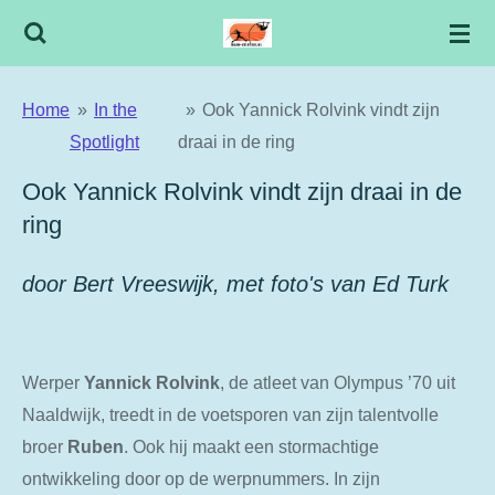
Ga
direct
naar
Home
»
In the
»
Ook Yannick Rolvink vindt zijn
de
Spotlight
draai in de ring
hoofdinhoud
Ook Yannick Rolvink vindt zijn draai in de
ring
door Bert Vreeswijk, met foto's van Ed Turk
Werper
Yannick Rolvink
, de atleet van Olympus ’70 uit
Naaldwijk, treedt in de voetsporen van zijn talentvolle
broer
Ruben
. Ook hij maakt een stormachtige
ontwikkeling door op de werpnummers. In zijn