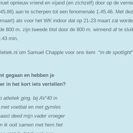
amuel opnieuw vriend en vijand (en zichzelf) door op de ver
5.86) aan te scherpen tot een fenomenale 1.45.46. Met dez
 maart) als voor het WK indoor dat op 21-23 maart zal word
 800 m. zijn tweede titel door de 800 m. winnend af te sluite
9.43 min.
letiek.nl om Samuel Chapple voor ons item “
In
de
spotlight
ent gegaan en hebben je
 in het kort iets vertellen?
 atletiek ging, bij AV’40 in
te met voetbal en met gymles
naast deed mijn vader vroeger
oen ik ooit samen met hem het