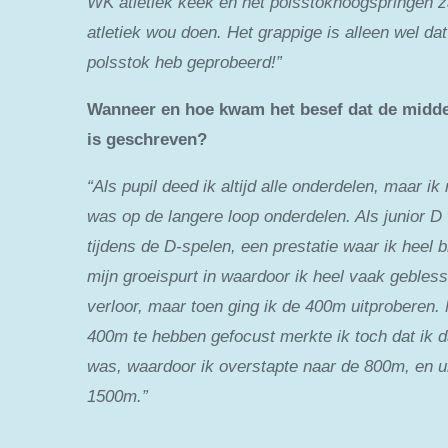
WK atletiek keek en het polsstokhoogspringen za
atletiek wou doen. Het grappige is alleen wel dat i
polsstok heb geprobeerd!”
Wanneer en hoe kwam het besef dat de midden
is geschreven?
“Als pupil deed ik altijd alle onderdelen, maar ik
was op de langere loop onderdelen. Als junior D 
tijdens de D-spelen, een prestatie waar ik heel 
mijn groeispurt in waardoor ik heel vaak gebles
verloor, maar toen ging ik de 400m uitproberen.
400m te hebben gefocust merkte ik toch dat ik d
was, waardoor ik overstapte naar de 800m, en ui
1500m.”