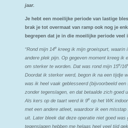
jaar.
Je hebt een moeilijke periode van lastige ble
brak je tot overmaat van ramp ook nog je enke
begrepen dat je in die moeilijke periode veel
e
“Rond mijn 14
kreeg ik mijn groeispurt, waarin i
andere plek pijn. Op gegeven moment kreeg ik ee
e
om sterker te worden. Dat was rond mijn 15
/16
Doordat ik sterker werd, begon ik na een tijdje w
was ik heel vaak geblesseerd (bijvoorbeeld een s
zonder tegenslagen, en dat betaalde zich goed u
e
Als kers op de taart werd ik 9
op het WK indoor,
met een andere atleet, waardoor ik een misstap 
uit. Later bleek dat deze operatie niet goed wa
tegenslagen hebben me helaas heel veel tijd gek