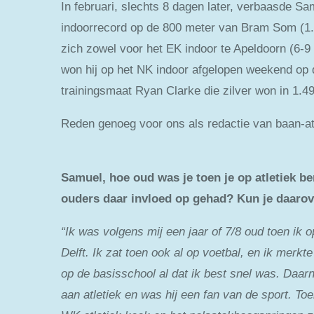
In februari, slechts 8 dagen later, verbaasde S
indoorrecord op de 800 meter van Bram Som (1.4
zich zowel voor het EK indoor te Apeldoorn (6-9
won hij op het NK indoor afgelopen weekend op de
trainingsmaat Ryan Clarke die zilver won in 1.4
Reden genoeg voor ons als redactie van baan-at
Samuel, hoe oud was je toen je op atletiek b
ouders daar invloed op gehad? Kun je daarover
“Ik was volgens mij een jaar of 7/8 oud toen ik op
Delft. Ik zat toen ook al op voetbal, en ik merk
op de basisschool al dat ik best snel was. Daar
aan atletiek en was hij een fan van de sport. T