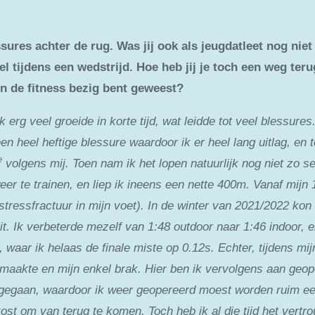
ssures achter de rug. Was jij ook als jeugdatleet nog nie
l tijdens een wedstrijd. Hoe heb jij je toch een weg ter
 in de fitness bezig bent geweest?
k erg veel groeide in korte tijd, wat leidde tot veel blessure
n heel heftige blessure waardoor ik er heel lang uitlag, en
e
volgens mij. Toen nam ik het lopen natuurlijk nog niet zo se
eer te trainen, en liep ik ineens een nette 400m. Vanaf mijn 
tressfractuur in mijn voet). In de winter van 2021/2022 kon i
it. Ik verbeterde mezelf van 1:48 outdoor naar 1:46 indoor,
 waar ik helaas de finale miste op 0.12s. Echter, tijdens mi
maakte en mijn enkel brak. Hier ben ik vervolgens aan geoper
s gegaan, waardoor ik weer geopereerd moest worden ruim een
ost om van terug te komen. Toch heb ik al die tijd het vert