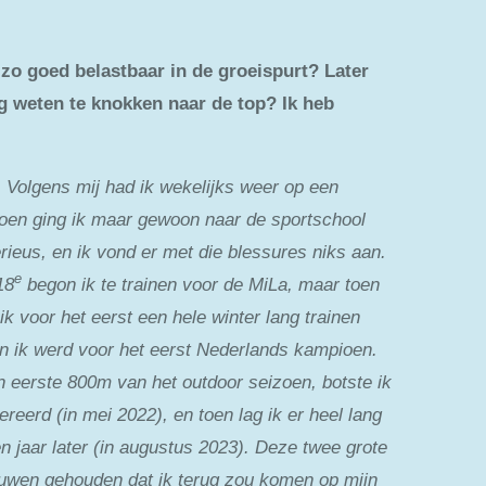
t zo goed belastbaar in de groeispurt? Later
ug weten te knokken naar de top? Ik heb
s. Volgens mij had ik wekelijks weer op een
 toen ging ik maar gewoon naar de sportschool
rieus, en ik vond er met die blessures niks aan.
e
18
begon ik te trainen voor de MiLa, maar toen
k voor het eerst een hele winter lang trainen
 en ik werd voor het eerst Nederlands kampioen.
jn eerste 800m van het outdoor seizoen, botste ik
eerd (in mei 2022), en toen lag ik er heel lang
 jaar later (in augustus 2023). Deze twee grote
rouwen gehouden dat ik terug zou komen op mijn