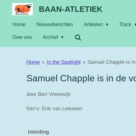
Ga
BAAN-ATLETIEK
direct
Home
Nieuwsberichten
Artikelen
Track
naar
de
Over ons
Archief
hoofdinhoud
Home
»
In the Spotlight
»
Samuel Chapple is in
Samuel Chapple is in de vo
door Bert Vreeswijk
foto’s: Erik van Leeuwen
Inleiding