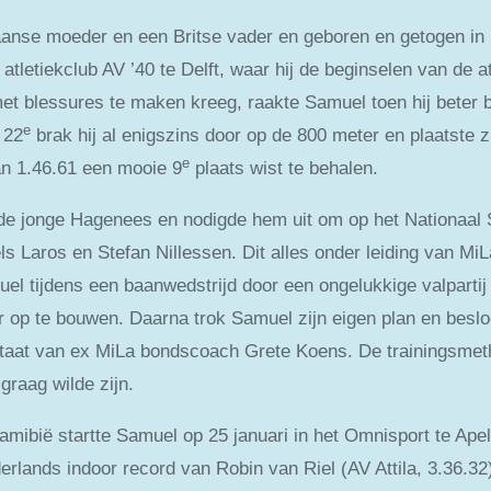
anse moeder en een Britse vader en geboren en getogen in
 atletiekclub AV ’40 te Delft, waar hij de beginselen van de 
 met blessures te maken kreeg, raakte Samuel toen hij beter 
e
 22
brak hij al enigszins door op de 800 meter en plaatste 
e
van 1.46.61 een mooie 9
plaats wist te behalen.
 de jonge Hagenees en nodigde hem uit om op het Nationaal
els Laros en Stefan Nillessen. Dit alles onder leiding van
uel tijdens een baanwedstrijd door een ongelukkige valpartij 
r op te bouwen. Daarna trok Samuel zijn eigen plan en besloot
 staat van ex MiLa bondscoach Grete Koens. De trainingsmet
graag wilde zijn.
mibië startte Samuel op 25 januari in het Omnisport te Ape
rlands indoor record van Robin van Riel (AV Attila, 3.36.32)