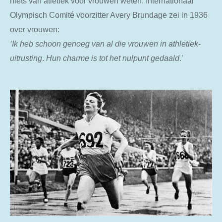
niets van atletiek voor vrouwen weten. Internationaal
Olympisch Comité voorzitter Avery Brundage zei in 1936
over vrouwen:
’Ik
heb
schoon
genoeg
van
al
die
vrouwen
in
athletiek
-
uitrusting
.
Hun
charme
is
tot
het
nulpunt
gedaald
.’