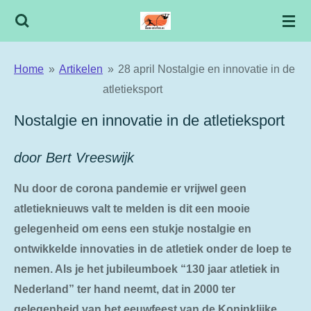
Ga
direct
naar
Home
»
Artikelen
»
28 april Nostalgie en innovatie in de
de
atletieksport
hoofdinhoud
Nostalgie en innovatie in de atletieksport
door Bert Vreeswijk
Nu door de corona pandemie er vrijwel geen
atletieknieuws valt te melden is dit een mooie
gelegenheid om eens een stukje nostalgie en
ontwikkelde innovaties in de atletiek onder de loep te
nemen. Als je het jubileumboek “130 jaar atletiek in
Nederland” ter hand neemt, dat in 2000 ter
gelegenheid van het eeuwfeest van de Koninklijke