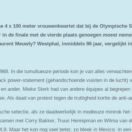
e 4 x 100 meter vrouwenkwartet dat bij de Olympische S
 in de finale met de vierde plaats genoegen moest nemen
urent Meuwly? Westphal, inmiddels 86 jaar, vergelijkt i
1968. In die tumultueuze periode kon je van alles verwachten
lack power-statement (gehandschoende vuisten in de lucht)
en ander. Mieke Sterk had van andere équipes al begrepen 
. Als daad van protest tegen de truttigheid kortte de anti-au
ische selectie, als ze daadwerkelijk in modieuze minirok h
 samen met Corry Bakker, Truus Hennipman en Wilma van de
44,9. Maar het kon nog veel beter, zo bleek in Mexico. In e