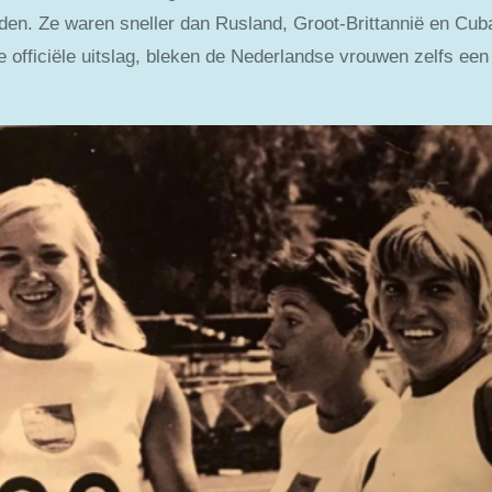
en. Ze waren sneller dan Rusland, Groot-Brittannië en Cuba
de officiële uitslag, bleken de Nederlandse vrouwen zelfs ee