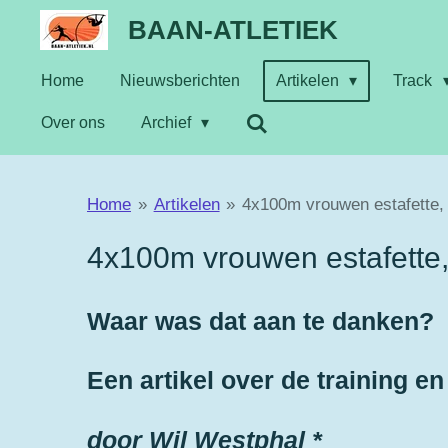
Ga
BAAN-ATLETIEK
direct
Home
Nieuwsberichten
Artikelen
Track
naar
de
Over ons
Archief
hoofdinhoud
Home
»
Artikelen
»
4x100m vrouwen estafette, 
4x100m vrouwen estafette, 
Waar was dat aan te danken?
Een artikel over de training e
door Wil Westphal *