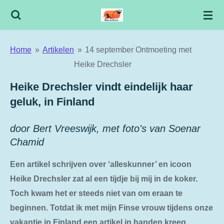
Ga
direct
naar
Home
»
Artikelen
»
14 september Ontmoeting met
de
Heike Drechsler
hoofdinhoud
Heike Drechsler vindt eindelijk haar
geluk, in Finland
door Bert Vreeswijk, met foto's van Soenar
Chamid
Een artikel schrijven over ‘alleskunner’ en icoon
Heike Drechsler zat al een tijdje bij mij in de koker.
Toch kwam het er steeds niet van om eraan te
beginnen. Totdat ik met mijn Finse vrouw tijdens onze
vakantie in Finland een artikel in handen kreeg,