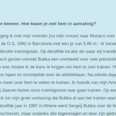
eren kennen. Hoe kwam je met hem in aanraking?
997 ging ik met mijn vriendin (nu mijn vrouw) naar Monaco v
s de O.S. 1992 in Barcelona met een pr van 5.86 m - Ik ken
volle trainingstips. Op dezelfde locatie als waar wij traind
isch gezien vormde Bubka een voorbeeld voor vele polsstok
o was hoopte ik de kans te krijgen om hem te zien trainen. H
 kon lopen en strompelde over de atletiekbaan. Na enkele dag
m meer over hem te weten te komen. Ik hoorde van mijn Ame
hij daarom buiten onze trainingsuren was gaan trainen. Op ee
ik tot mijn grote verbazing dat Bubka al aan het trainen was!
atzelfde jaar in 1997 in Athene werd Sergeij Bubka voor de
eschreven, maar ondanks alle tegenslagen en door zijn gedre