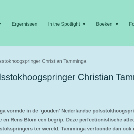
Ergernissen
In the Spotlight
Boeken
Fo
lsstokhoogspringer Christian Tamminga
lsstokhoogspringer Christian Ta
 vormde in de ‘gouden’ Nederlandse polsstokhoogspring
en Rens Blom een begrip. Deze perfectionistische atleet
sstokspringers ter wereld. Tamminga vertoonde dan ook e