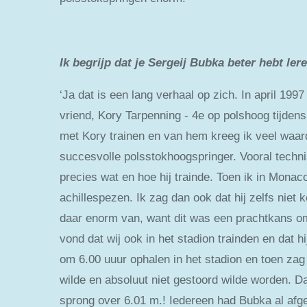
Ik begrijp dat je Sergeij Bubka beter hebt l
‘Ja dat is een lang verhaal op zich. In april 1
vriend, Kory Tarpenning - 4e op polshoog tijden
met Kory trainen en van hem kreeg ik veel waarde
succesvolle polsstokhoogspringer. Vooral techn
precies wat en hoe hij trainde. Toen ik in Monac
achillespezen. Ik zag dan ook dat hij zelfs niet
daar enorm van, want dit was een prachtkans o
vond dat wij ook in het stadion trainden en dat 
om 6.00 uuur ophalen in het stadion en toen zag 
wilde en absoluut niet gestoord wilde worden. D
sprong over 6.01 m.! Iedereen had Bubka al afg