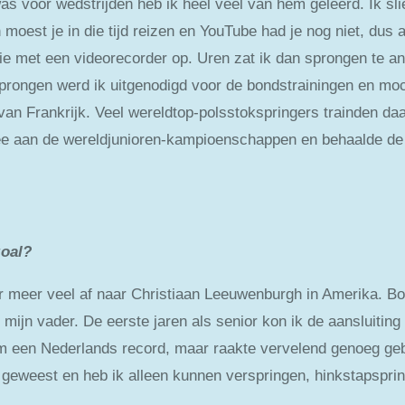
as voor wedstrijden heb ik heel veel van hem geleerd. Ik sli
moest je in die tijd reizen en YouTube had je nog niet, dus 
e met een videorecorder op. Uren zat ik dan sprongen te a
sprongen werd ik uitgenodigd voor de bondstrainingen en moc
van Frankrijk. Veel wereldtop-polsstokspringers trainden daa
mee aan de wereldjunioren-kampioenschappen en behaalde de 
zoal?
er meer veel af naar Christiaan Leeuwenburgh in Amerika. Bov
t mijn vader. De eerste jaren als senior kon ik de aansluiti
6 m een Nederlands record, maar raakte vervelend genoeg ge
 geweest en heb ik alleen kunnen verspringen, hinkstapsprin