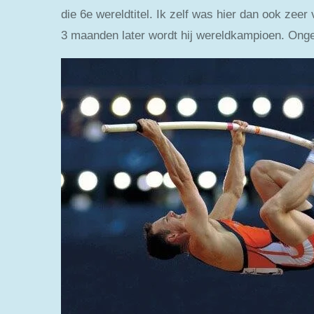
die 6e wereldtitel. Ik zelf was hier dan ook zeer
3 maanden later wordt hij wereldkampioen. Ongelo