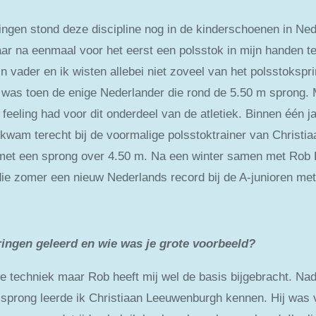
ngen stond deze discipline nog in de kinderschoenen in Neder
Maar na eenmaal voor het eerst een polsstok in mijn handen 
n vader en ik wisten allebei niet zoveel van het polsstokspri
was toen de enige Nederlander die rond de 5.50 m sprong. M
feeling had voor dit onderdeel van de atletiek. Binnen één j
n kwam terecht bij de voormalige polsstoktrainer van Christi
n met een sprong over 4.50 m. Na een winter samen met Rob
die zomer een nieuw Nederlands record bij de A-junioren met
ringen geleerd en wie was je grote voorbeeld?
 de techniek maar Rob heeft mij wel de basis bijgebracht. Nad
sprong leerde ik Christiaan Leeuwenburgh kennen. Hij was v