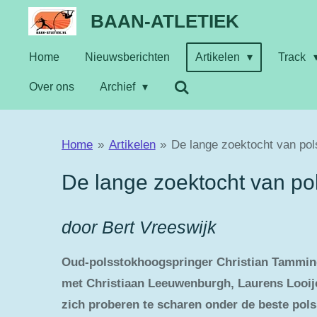
Ga
BAAN-ATLETIEK
direct
Home
Nieuwsberichten
Artikelen
Track
naar
de
Over ons
Archief
hoofdinhoud
Home
»
Artikelen
»
De lange zoektocht van po
De lange zoektocht van po
door Bert Vreeswijk
Oud-polsstokhoogspringer Christian Tamminga
met Christiaan Leeuwenburgh, Laurens Looije 
zich proberen te scharen onder de beste pol