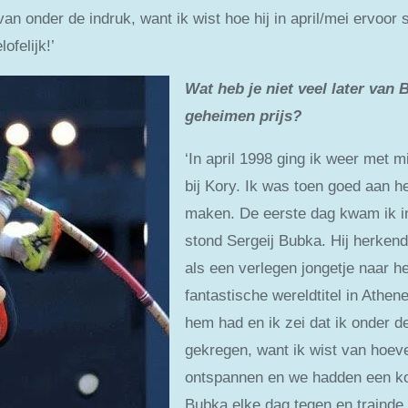
 van onder de indruk, want ik wist hoe hij in april/mei ervoor
felijk!’
Wat heb je niet veel later van 
geheimen prijs?
‘In april 1998 ging ik weer met 
bij Kory. Ik was toen goed aan 
maken. De eerste dag kwam ik in
stond Sergeij Bubka. Hij herkende
als een verlegen jongetje naar h
fantastische wereldtitel in Athen
hem had en ik zei dat ik onder d
gekregen, want ik wist van hoev
ontspannen en we hadden een ko
Bubka elke dag tegen en trainde 