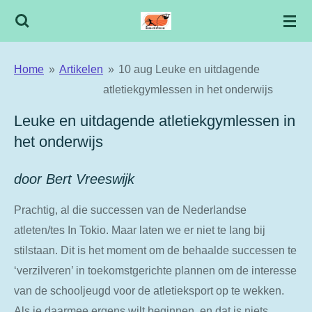
Ga
direct
naar
Home
»
Artikelen
»
10 aug Leuke en uitdagende
de
atletiekgymlessen in het onderwijs
hoofdinhoud
Leuke en uitdagende atletiekgymlessen in
het onderwijs
door Bert Vreeswijk
Prachtig, al die successen van de Nederlandse
atleten/tes In Tokio. Maar laten we er niet te lang bij
stilstaan. Dit is het moment om de behaalde successen te
‘verzilveren’ in toekomstgerichte plannen om de interesse
van de schooljeugd voor de atletieksport op te wekken.
Als je daarmee ergens wilt beginnen, en dat is niets