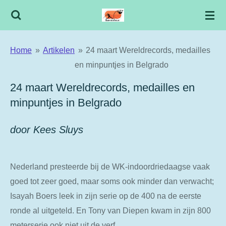
Ga
direct
naar
Home
»
Artikelen
»
24 maart Wereldrecords, medailles
de
en minpuntjes in Belgrado
hoofdinhoud
24 maart Wereldrecords, medailles en
minpuntjes in Belgrado
door Kees Sluys
Nederland presteerde bij de WK-indoordriedaagse vaak
goed tot zeer goed, maar soms ook minder dan verwacht;
Isayah Boers leek in zijn serie op de 400 na de eerste
ronde al uitgeteld. En Tony van Diepen kwam in zijn 800
meterserie ook niet uit de verf.