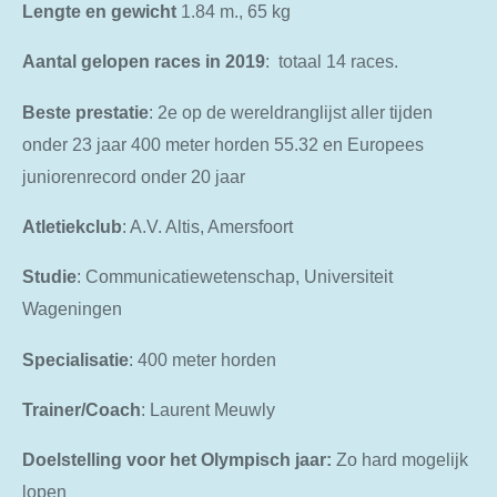
Lengte en
gewicht
1.84 m., 65 kg
Aantal
gelopen
races
in
2019
: totaal 14 races.
Beste
prestatie
: 2e op de wereldranglijst aller tijden
onder 23 jaar 400 meter horden 55.32 en Europees
juniorenrecord onder 20 jaar
Atletiekclub
: A.V. Altis, Amersfoort
Studie
: Communicatiewetenschap, Universiteit
Wageningen
Specialisatie
: 400 meter horden
Trainer/Coach
: Laurent Meuwly
Doelstelling
voor
het
Olympisch
jaar:
Zo hard mogelijk
lopen