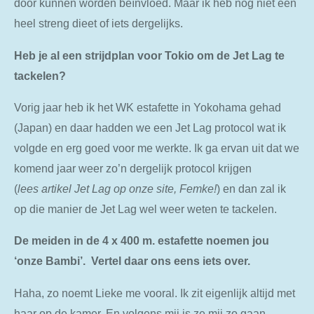
door kunnen worden beïnvloed. Maar ik heb nog niet een
heel streng dieet of iets dergelijks.
Heb je al een strijdplan voor Tokio om de Jet Lag te
tackelen?
Vorig jaar heb ik het WK estafette in Yokohama gehad
(Japan) en daar hadden we een Jet Lag protocol wat ik
volgde en erg goed voor me werkte. Ik ga ervan uit dat we
komend jaar weer zo’n dergelijk protocol krijgen
(
lees
artikel
Jet
Lag
op
onze
site, Femke!
) en dan zal ik
op die manier de Jet Lag wel weer weten te tackelen.
De meiden in de 4 x 400 m. estafette noemen jou
‘onze Bambi’. Vertel daar ons eens iets over.
Haha, zo noemt Lieke me vooral. Ik zit eigenlijk altijd met
haar op de kamer. En volgens mij is ze mij zo gaan