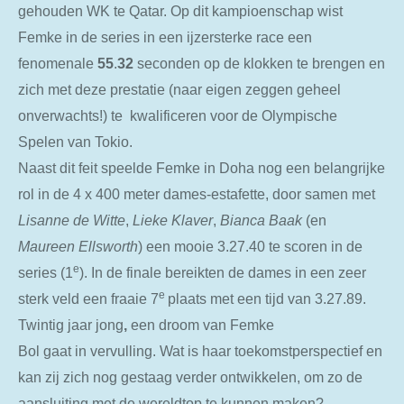
gehouden WK te Qatar. Op dit kampioenschap wist
Femke in de series in een ijzersterke race een
fenomenale
55
.
32
seconden op de klokken te brengen en
zich met deze prestatie (naar eigen zeggen geheel
onverwachts!) te kwalificeren voor de Olympische
Spelen van Tokio.
Naast dit feit speelde Femke in Doha nog een belangrijke
rol in de 4 x 400 meter dames-estafette, door samen met
Lisanne
de
Witte
,
Lieke
Klaver
,
Bianca Baak
(en
Maureen Ellsworth
) een mooie 3.27.40 te scoren in de
e
series (1
). In de finale bereikten de dames in een zeer
e
sterk veld een fraaie 7
plaats met een tijd van 3.27.89.
Twintig
jaar
jong
,
een
droom
van
Femke
Bol
gaat
in
vervulling. Wat is haar toekomstperspectief en
kan zij zich nog gestaag verder ontwikkelen, om zo de
aansluiting met de wereldtop te kunnen maken?