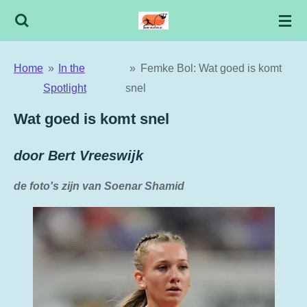
Ga
direct
naar
Home
»
In the
»
Femke Bol: Wat goed is komt
de
Spotlight
snel
hoofdinhoud
Wat goed is komt snel
door Bert Vreeswijk
de foto's zijn van Soenar Shamid