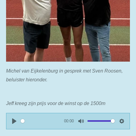
Michel van Eijkelenburg in gesprek met Sven Roosen,
beluister hieronder.
Jeff kreeg zijn prijs voor de winst op de 1500m
00:00
P
M
S
l
u
e