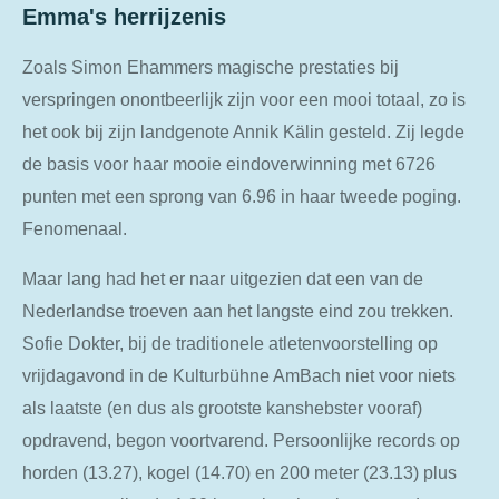
Emma's herrijzenis
a
t
t
y
e
t
Zoals Simon Ehammers magische prestaties bij
i
verspringen onontbeerlijk zijn voor een mooi totaal, zo is
n
het ook bij zijn landgenote Annik Kälin gesteld. Zij legde
g
de basis voor haar mooie eindoverwinning met 6726
s
punten met een sprong van 6.96 in haar tweede poging.
Fenomenaal.
Maar lang had het er naar uitgezien dat een van de
Nederlandse troeven aan het langste eind zou trekken.
Sofie Dokter, bij de traditionele atletenvoorstelling op
vrijdagavond in de Kulturbühne AmBach niet voor niets
als laatste (en dus als grootste kanshebster vooraf)
opdravend, begon voortvarend. Persoonlijke records op
horden (13.27), kogel (14.70) en 200 meter (23.13) plus