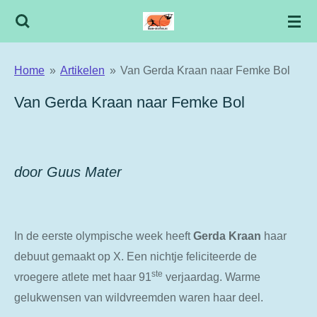
Ga
direct
naar
Home
»
Artikelen
»
Van Gerda Kraan naar Femke Bol
de
hoofdinhoud
Van Gerda Kraan naar Femke Bol
door Guus Mater
In de eerste olympische week heeft
Gerda Kraan
haar
debuut gemaakt op X. Een nichtje feliciteerde de
ste
vroegere atlete met haar 91
verjaardag. Warme
gelukwensen van wildvreemden waren haar deel.